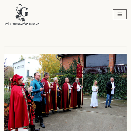
Přeskočit
na
obsah